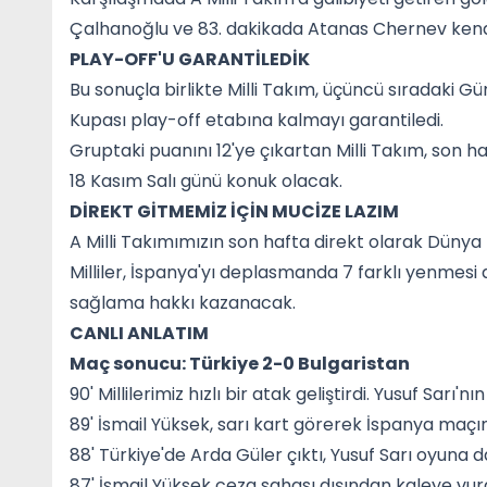
Çalhanoğlu ve 83. dakikada Atanas Chernev kendi
PLAY-OFF'U GARANTİLEDİK
Bu sonuçla birlikte Milli Takım, üçüncü sıradaki Gü
Kupası play-off etabına kalmayı garantiledi.
Gruptaki puanını 12'ye çıkartan Milli Takım, son
18 Kasım Salı günü konuk olacak.
DİREKT GİTMEMİZ İÇİN MUCİZE LAZIM
A Milli Takımımızın son hafta direkt olarak Dünya
Milliler, İspanya'yı deplasmanda 7 farklı yenmesi 
sağlama hakkı kazanacak.
CANLI ANLATIM
Maç sonucu: Türkiye 2-0 Bulgaristan
90' Millilerimiz hızlı bir atak geliştirdi. Yusuf Sarı'
89' İsmail Yüksek, sarı kart görerek İspanya maç
88' Türkiye'de Arda Güler çıktı, Yusuf Sarı oyuna da
87' İsmail Yüksek ceza sahası dışından kaleye vurdu