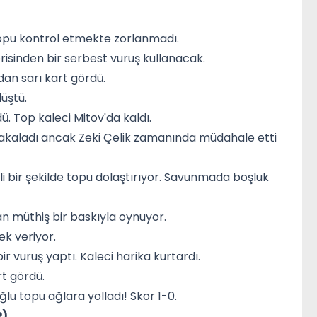
topu kontrol etmekte zorlanmadı.
risinden bir serbest vuruş kullanacak.
dan sarı kart gördü.
üştü.
. Top kaleci Mitov'da kaldı.
ı yakaladı ancak Zeki Çelik zamanında müdahale etti
nli bir şekilde topu dolaştırıyor. Savunmada boşluk
n müthiş bir baskıyla oynuyor.
ek veriyor.
r vuruş yaptı. Kaleci harika kurtardı.
rt gördü.
u topu ağlara yolladı! Skor 1-0.
P)