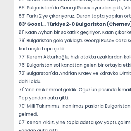
86' Bulgaristan'da Georgi Rusev oyundan çıktı, Vla
83' Farkı 2'ye çıkarıyoruz. Duran topta yapılan o
83’ Goool… Türkiye 2-0 Bulgaristan (Chernev
81' Kaan Ayhan bir sakatlık geçiriyor. Kaan çıkark
79' Bulgaristan gole yaklaştı. Georgi Rusev ceza sa
kurtarışla topu çeldi.
77' Kerem Aktürkoğlu, hızlı atakta uzaklardan kale
76' Bulgaristan sol kanattan gelen bir ortayla etkil
72' Bulgarstan'da Andrian Kraev ve Zdravko Dim
dahil oldu.
71' Yine mükemmel geldik. Oğuz'un pasında İsmail
Top yandan auta gitti.
70' Milli Takımımız, inanılmaz paslarla Bulgarista
gelmedi.
67' Kenan Yıldız, yine topla adeta şov yaptı, çalımı
yandan auta gitti.