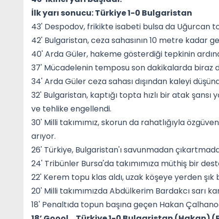
İlk yarı sonucu: Türkiye 1-0 Bulgaristan
43' Despodov, frikikte isabeti bulsa da Uğurcan 
42' Bulgaristan, ceza sahasının 10 metre kadar ge
40' Arda Güler, hakeme gösterdiği tepkinin ardın
37' Mücadelenin temposu son dakikalarda biraz d
34' Arda Güler ceza sahası dışından kaleyi düşündü
32' Bulgaristan, kaptığı topta hızlı bir atak şans
ve tehlike engellendi.
30' Milli takımımız, skorun da rahatlığıyla özgüve
arıyor.
26' Türkiye, Bulgaristan'ı savunmadan çıkartmada
24' Tribünler Bursa'da takımımıza müthiş bir dest
22' Kerem topu klas aldı, uzak köşeye yerden şık bi
20' Milli takımımızda Abdülkerim Bardakcı sarı ka
18' Penaltıda topun başına geçen Hakan Çalhanoğl
18’ Goool… Türkiye 1-0 Bulgaristan (Hakan) (