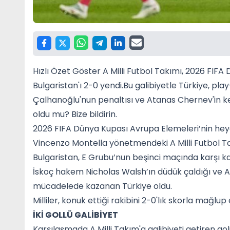
Hızlı Özet Göster A Milli Futbol Takımı, 2026 FIF
Bulgaristan'ı 2-0 yendi.Bu galibiyetle Türkiye, pl
Çalhanoğlu'nun penaltısı ve Atanas Chernev'in kend
oldu mu? Bize bildirin.
2026 FIFA Dünya Kupası Avrupa Elemeleri’nin hey
Vincenzo Montella yönetmendeki A Milli Futbol Tak
Bulgaristan, E Grubu’nun beşinci maçında karşı ka
İskoç hakem Nicholas Walsh’ın düdük çaldığı ve
mücadelede kazanan Türkiye oldu.
Milliler, konuk ettiği rakibini 2-0'lık skorla mağl
İKİ GOLLÜ GALİBİYET
Karşılaşmada A Milli Takım'a galibiyeti getiren g