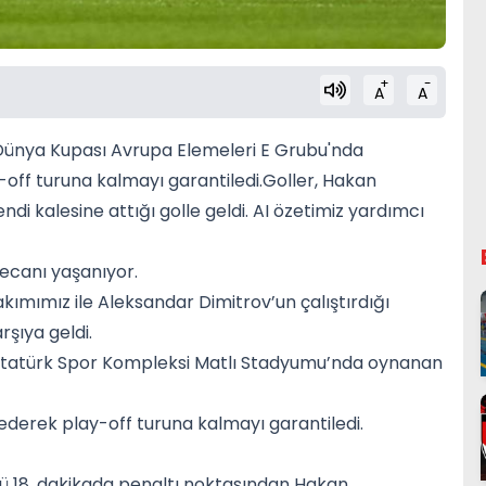
+
-
A
A
A Dünya Kupası Avrupa Elemeleri E Grubu'nda
ay-off turuna kalmayı garantiledi.Goller, Hakan
i kalesine attığı golle geldi. AI özetimiz yardımcı
ecanı yaşanıyor.
ımımız ile Aleksandar Dimitrov’un çalıştırdığı
rşıya geldi.
 Atatürk Spor Kompleksi Matlı Stadyumu’nda oynanan
up ederek play-off turuna kalmayı garantiledi.
olü 18. dakikada penaltı noktasından Hakan