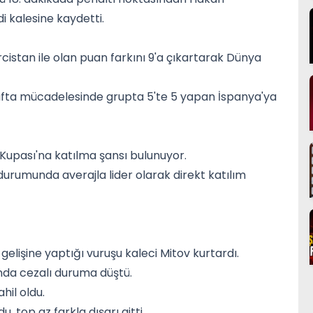
 kalesine kaydetti.
rcistan ile olan puan farkını 9'a çıkartarak Dünya
 hafta mücadelesinde grupta 5'te 5 yapan İspanya'ya
 Kupası'na katılma şansı bulunuyor.
durumunda averajla lider olarak direkt katılım
nın gelişine yaptığı vuruşu kaleci Mitov kurtardı.
ında cezalı duruma düştü.
hil oldu.
, top az farkla dışarı gitti.