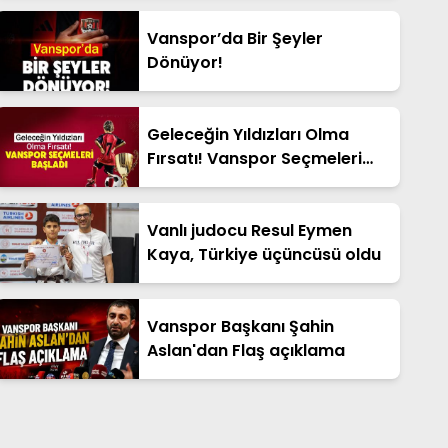
Vanspor’da Bir Şeyler
Dönüyor!
Geleceğin Yıldızları Olma
Fırsatı! Vanspor Seçmeleri
Başladı
Vanlı judocu Resul Eymen
Kaya, Türkiye üçüncüsü oldu
Vanspor Başkanı Şahin
Aslan'dan Flaş açıklama