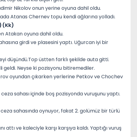
dimir Nikolov onun yerine oyuna dahil oldu.
rtada Atanas Chernev topu kendi ağlarına yolladı.
) (Kk)
en Atakan oyuna dahil oldu.
hasına girdi ve plasesini yaptı. Uğurcan iyi bir
yi düşündü.Top üstten farklı şekilde auta gitti.
i geldi. Neyse ki pozisyonu bitiremediler.
itrov oyundan çıkarken yerlerine Petkov ve Chochev
 ceza sahası içinde boş pozisyonda vuruşunu yaptı.
n ceza sahasında oynuyor, fakat 2. golümüz bir türlü
nı attı ve kaleciyle karşı karşıya kaldı. Yaptığı vuruş