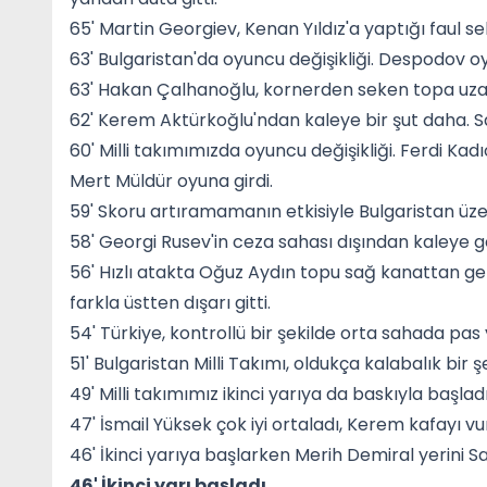
65' Martin Georgiev, Kenan Yıldız'a yaptığı faul se
63' Bulgaristan'da oyuncu değişikliği. Despodov 
63' Hakan Çalhanoğlu, kornerden seken topa uzak
62' Kerem Aktürkoğlu'ndan kaleye bir şut daha. 
60' Milli takımımızda oyuncu değişikliği. Ferdi K
Mert Müldür oyuna girdi.
59' Skoru artıramamanın etkisiyle Bulgaristan üz
58' Georgi Rusev'in ceza sahası dışından kaleye 
56' Hızlı atakta Oğuz Aydın topu sağ kanattan get
farkla üstten dışarı gitti.
54' Türkiye, kontrollü bir şekilde orta sahada pas
51' Bulgaristan Milli Takımı, oldukça kalabalık bir
49' Milli takımımız ikinci yarıya da baskıyla başladı
47' İsmail Yüksek çok iyi ortaladı, Kerem kafayı vu
46' İkinci yarıya başlarken Merih Demiral yerini S
46' İkinci yarı başladı.