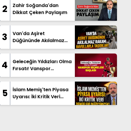
Zahir Soğanda'dan
2
Dikkat Çeken Paylaşım
Van'da Aşiret
3
Düğününde Akılalmaz
Rakam: Bavullarla
Taşıdılar!
Geleceğin Yıldızları Olma
4
Fırsatı! Vanspor
Seçmeleri Başladı
İslam Memiş'ten Piyasa
5
Uyarısı: İki Kritik Veri
Dengeleri Değiştirecek!