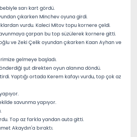
bebiyle sarı kart gördü.
oyundan çıkarken Minchev oyuna girdi.
lardan vurdu. Kaleci Mitov topu kornere çeldi.
Savunmaya çarpan bu top süzülerek kornere gitti.
adıoğlu ve Zeki Çelik oyundan çıkarken Kaan Ayhan ve
erimize gelmeye başladı.
gönderdiği şut direkten oyun alanına döndü.
irdi. Yaptığı ortada Kerem kafayı vurdu, top çok az
 yapıyor.
 şekilde savunma yapıyor.
.
rdu. Top az farkla yandan auta gitti.
amet Akaydın'a bıraktı.