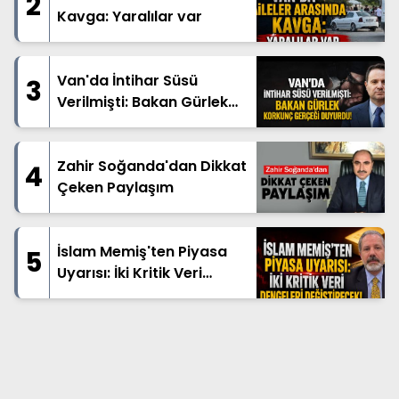
2
Kavga: Yaralılar var
Van'da İntihar Süsü
3
Verilmişti: Bakan Gürlek
Korkunç Gerçeği Duyurdu!
Zahir Soğanda'dan Dikkat
4
Çeken Paylaşım
İslam Memiş'ten Piyasa
5
Uyarısı: İki Kritik Veri
Dengeleri Değiştirecek!