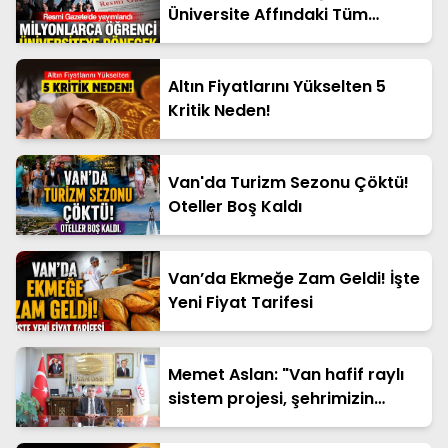
Üniversite Affındaki Tüm
Detaylar
Altın Fiyatlarını Yükselten 5
Kritik Neden!
Van'da Turizm Sezonu Çöktü!
Oteller Boş Kaldı
Van’da Ekmeğe Zam Geldi! İşte
Yeni Fiyat Tarifesi
Memet Aslan: "Van hafif raylı
sistem projesi, şehrimizin
geleceğine yapılan en büyük
yatırımlardan biridir"