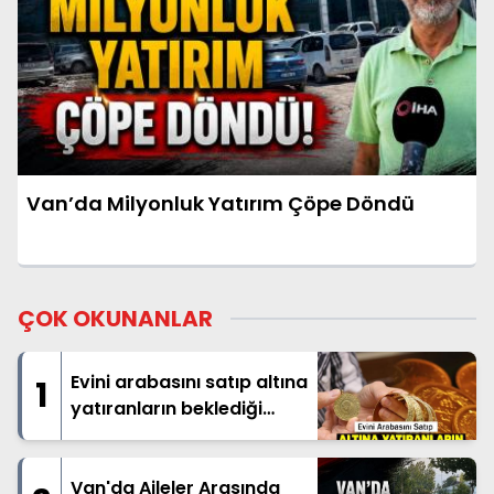
Van’da Milyonluk Yatırım Çöpe Döndü
ÇOK OKUNANLAR
Evini arabasını satıp altına
1
yatıranların beklediği
haber geldi
Van'da Aileler Arasında