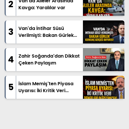
Van'da Aileler Arasında
2
Kavga: Yaralılar var
Van'da İntihar Süsü
3
Verilmişti: Bakan Gürlek
Korkunç Gerçeği Duyurdu!
Zahir Soğanda'dan Dikkat
4
Çeken Paylaşım
İslam Memiş'ten Piyasa
5
Uyarısı: İki Kritik Veri
Dengeleri Değiştirecek!