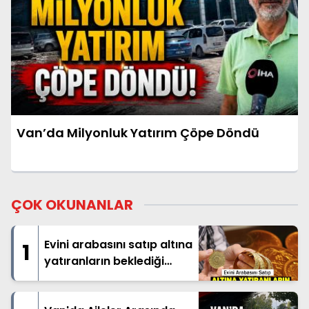
Van’da Milyonluk Yatırım Çöpe Döndü
ÇOK OKUNANLAR
Evini arabasını satıp altına
1
yatıranların beklediği
haber geldi