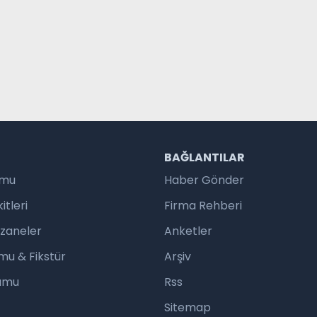
R
BAĞLANTILAR
umu
Haber Gönder
tleri
Firma Rehberi
czaneler
Anketler
mu & Fikstür
Arşiv
rumu
Rss
Sitemap