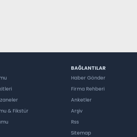
R
BAĞLANTILAR
umu
Haber Gönder
tleri
Firma Rehberi
czaneler
Anketler
mu & Fikstür
Arşiv
rumu
Rss
Sitemap