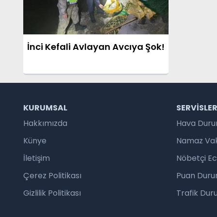
İnci Kefali Avlayan Avcıya Şok!
KURUMSAL
SERVISLE
Hakkımızda
Hava Dur
Künye
Namaz Vaki
İletişim
Nöbetçi E
Çerez Politikası
Puan Duru
Gizlilik Politikası
Trafik Du