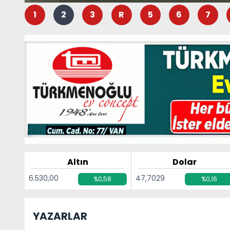
1
2
3
R
5
6
7
Altın
Dolar
6.530,00
47,7029
%0,58
%0,16
YAZARLAR