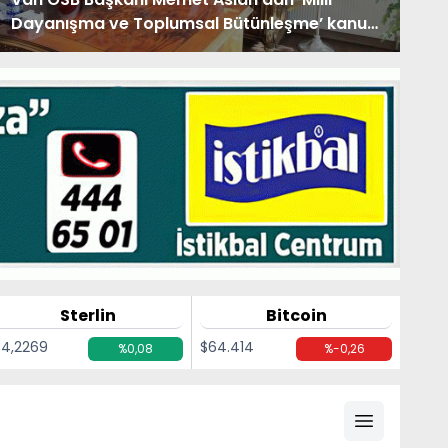
Dayanışma ve Toplumsal Bütünleşme’ kanun
teklifine destek
Sterlin
Bitcoin
4,2269
$64.414
%0,08
%-0,26