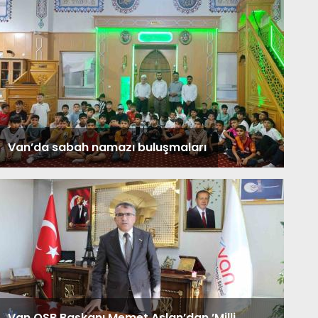
Van’da sabah namazı buluşmaları
Van OSB Başkanı Memet Aslan’dan ’Milli