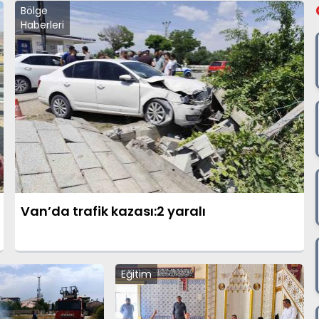
Bölge
Haberleri
Van’da trafik kazası:2 yaralı
Eğitim