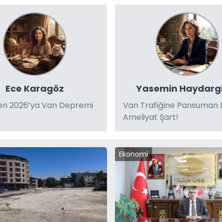
Ece Karagöz
Yasemin Haydargi
den 2026’ya Van Depremi
Van Trafiğine Pansuman D
Ameliyat Şart!
Ekonomi