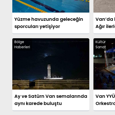
Yüzme havuzunda geleceğin
Van’da b
sporcuları yetişiyor
Ağır ile
vatandaş
Bölge
Kültür
Haberleri
Sanat
Ay ve Satürn Van semalarında
Van YY
aynı karede buluştu
Orkestr
ödül