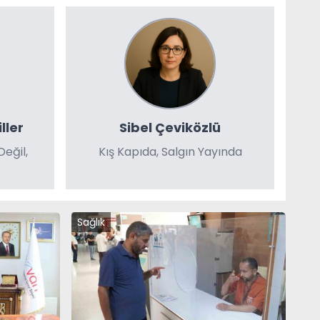
ller
Sibel Çeviközlü
eğil,
Kış Kapıda, Salgın Yayında
Sağlık