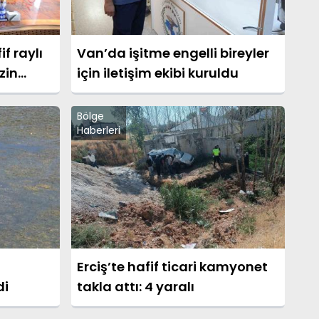
f raylı
Van’da işitme engelli bireyler
zin
için iletişim ekibi kuruldu
 büyük
Bölge
Haberleri
Erciş’te hafif ticari kamyonet
di
takla attı: 4 yaralı