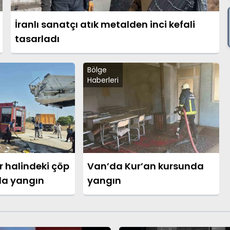
İranlı sanatçı atık metalden inci kefali
tasarladı
Bölge
Haberleri
r halindeki çöp
Van’da Kur’an kursunda
a yangın
yangın