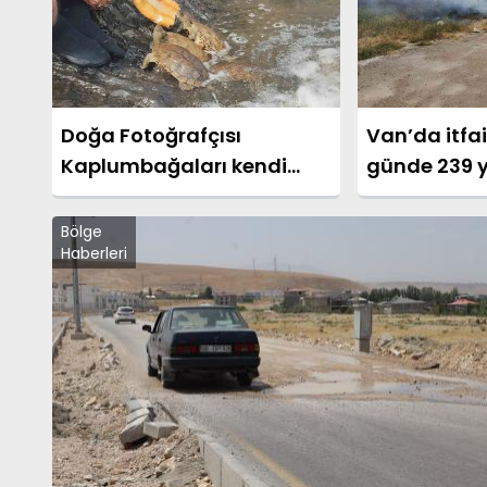
Doğa Fotoğrafçısı
Van’da itfai
Kaplumbağaları kendi
günde 239 
eliyle besliyor
müdahale e
Bölge
Haberleri