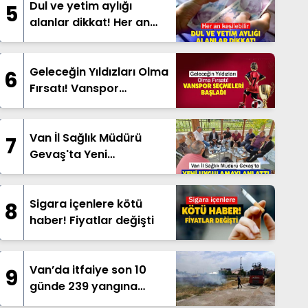
Dul ve yetim aylığı
5
alanlar dikkat! Her an
kesilebilir
Geleceğin Yıldızları Olma
6
Fırsatı! Vanspor
Seçmeleri Başladı
Van İl Sağlık Müdürü
7
Gevaş'ta Yeni
Uygulamayı Anlattı
Sigara içenlere kötü
8
haber! Fiyatlar değişti
Van’da itfaiye son 10
9
günde 239 yangına
müdahale etti