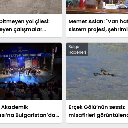
itmeyen yol çilesi:
Memet Aslan: "Van hafi
rleyen çalışmalar
sistem projesi, şehrimi
ın tepkisini çekiyor
geleceğine yapılan en
yatırımlardan biridir"
Bölge
Haberleri
Ü Akademik
Erçek Gölü’nün sessiz
ası’na Bulgaristan’dan
misafirleri görüntülen