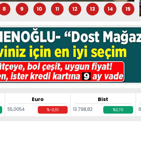
8
9
10
11
12
13
14
15
Euro
Bist
55,0054
13.798,82
6
%-0,01
%0,70