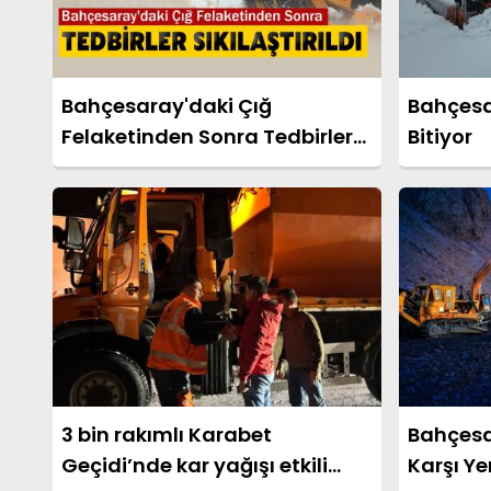
Bahçesaray'daki Çığ
Bahçesar
Felaketinden Sonra Tedbirler
Bitiyor
Sıkılaştırıldı
3 bin rakımlı Karabet
Bahçesa
Geçidi’nde kar yağışı etkili
Karşı Y