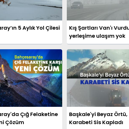
ay’ın 5 Aylık Yol Çilesi
Kış Şartları Van'ı Vurd
yerleşime ulaşım yok
ray'da Çığ Felaketine
Başkale'yi Beyaz Örtü,
eni Çözüm
Karabeti Sis Kapladı