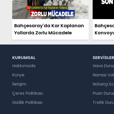
Bahçesaray'da Kar Kaplanan
Bahçesa
Yollarda Zorlu Mücadele
Konvoyu
KURUMSAL
SERVISLE
Hakkımızda
Hava Dur
Künye
Namaz Vaki
İletişim
Nöbetçi E
Çerez Politikası
Puan Duru
Gizlilik Politikası
Trafik Du