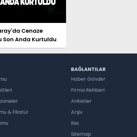
ray'da Cenaze
 Son Anda Kurtuldu
R
BAĞLANTILAR
umu
Haber Gönder
tleri
Firma Rehberi
czaneler
Anketler
mu & Fikstür
Arşiv
rumu
Rss
Sitemap