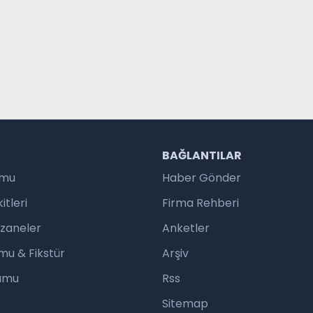
R
BAĞLANTILAR
umu
Haber Gönder
tleri
Firma Rehberi
czaneler
Anketler
mu & Fikstür
Arşiv
rumu
Rss
Sitemap