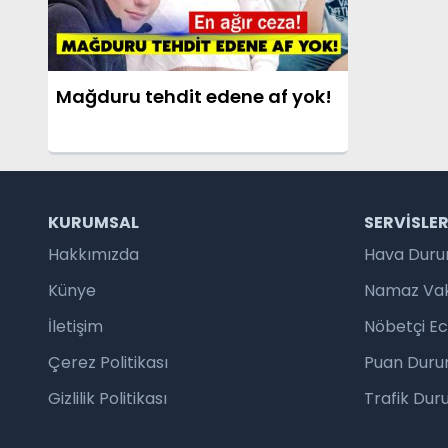
Mağduru tehdit edene af yok!
KURUMSAL
SERVISLE
Hakkımızda
Hava Dur
Künye
Namaz Vaki
İletişim
Nöbetçi E
Çerez Politikası
Puan Duru
Gizlilik Politikası
Trafik Du