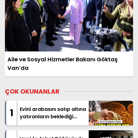
Aile ve Sosyal Hizmetler Bakanı Göktaş
Van’da
ÇOK OKUNANLAR
Evini arabasını satıp altına
1
yatıranların beklediği
haber geldi