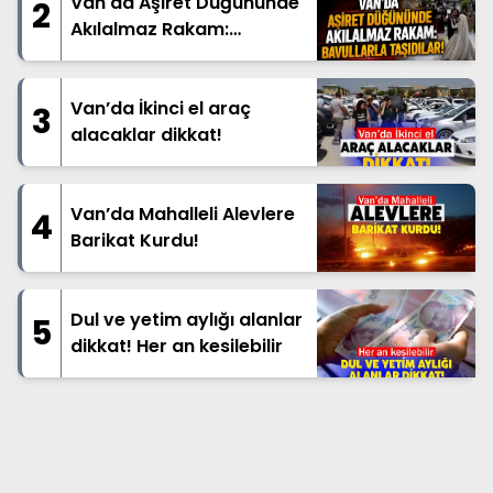
Van'da Aşiret Düğününde
2
Akılalmaz Rakam:
Bavullarla Taşıdılar!
Van’da İkinci el araç
3
alacaklar dikkat!
Van’da Mahalleli Alevlere
4
Barikat Kurdu!
Dul ve yetim aylığı alanlar
5
dikkat! Her an kesilebilir