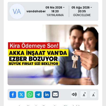
09 Nis 2026 -
05 Ağu 2026 -
vandahaber
18:20
20:35
YAYINLANMA
GÜNCELLEME
+
-
A
A