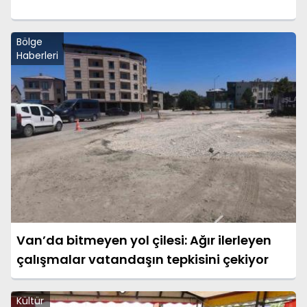
Bölge
Haberleri
Van’da bitmeyen yol çilesi: Ağır ilerleyen
çalışmalar vatandaşın tepkisini çekiyor
Kültür