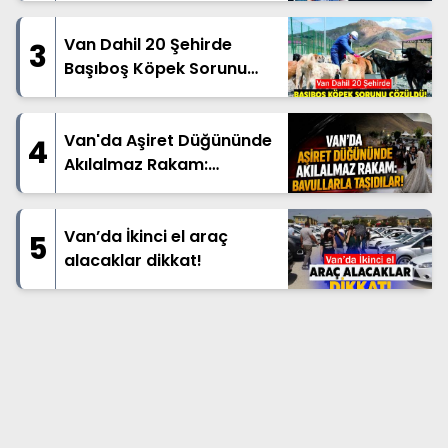
Van Dahil 20 Şehirde
3
Başıboş Köpek Sorunu
Çözüldü!
Van'da Aşiret Düğününde
4
Akılalmaz Rakam:
Bavullarla Taşıdılar!
Van’da İkinci el araç
5
alacaklar dikkat!