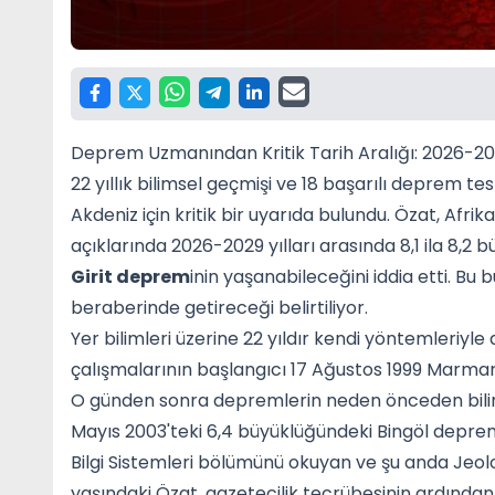
Deprem Uzmanından Kritik Tarih Aralığı: 2026-2
22 yıllık bilimsel geçmişi ve 18 başarılı deprem t
Akdeniz için kritik bir uyarıda bulundu. Özat, Afrik
açıklarında 2026-2029 yılları arasında 8,1 ila 8,2 
Girit deprem
inin yaşanabileceğini iddia etti. Bu 
beraberinde getireceği belirtiliyor.
Yer bilimleri üzerine 22 yıldır kendi yöntemleriy
çalışmalarının başlangıcı 17 Ağustos 1999 Marma
O günden sonra depremlerin neden önceden biline
Mayıs 2003'teki 6,4 büyüklüğündeki Bingöl deprem
Bilgi Sistemleri bölümünü okuyan ve şu anda Jeolo
yaşındaki Özat, gazetecilik tecrübesinin ardınd