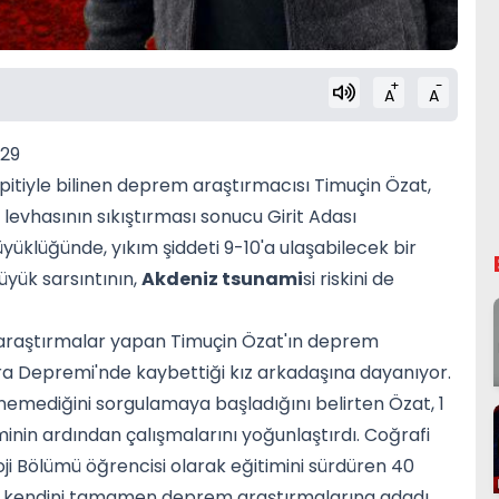
+
-
A
A
029
espitiyle bilinen deprem araştırmacısı Timuçin Özat,
a levhasının sıkıştırması sonucu Girit Adası
büyüklüğünde, yıkım şiddeti 9-10'a ulaşabilecek bir
büyük sarsıntının,
Akdeniz tsunami
si riskini de
le araştırmalar yapan Timuçin Özat'ın deprem
ra Depremi'nde kaybettiği kız arkadaşına dayanıyor.
mediğini sorgulamaya başladığını belirten Özat, 1
inin ardından çalışmalarını yoğunlaştırdı. Coğrafi
ji Bölümü öğrencisi olarak eğitimini sürdüren 40
an kendini tamamen deprem araştırmalarına adadı.