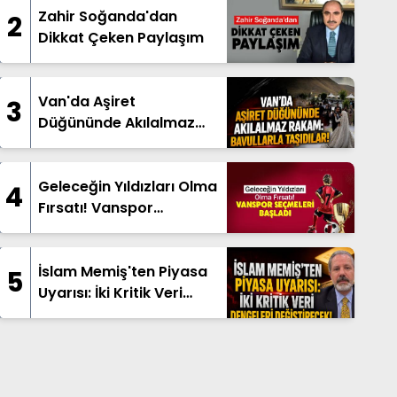
Zahir Soğanda'dan
2
Dikkat Çeken Paylaşım
Van'da Aşiret
3
Düğününde Akılalmaz
Rakam: Bavullarla
Taşıdılar!
Geleceğin Yıldızları Olma
4
Fırsatı! Vanspor
Seçmeleri Başladı
İslam Memiş'ten Piyasa
5
Uyarısı: İki Kritik Veri
Dengeleri Değiştirecek!