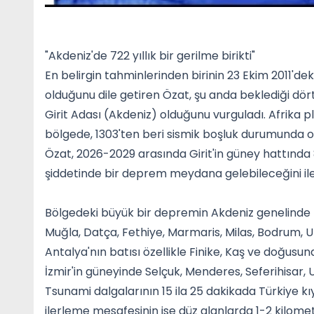
"Akdeniz'de 722 yıllık bir gerilme birikti"
En belirgin tahminlerinden birinin 23 Ekim 2011'd
olduğunu dile getiren Özat, şu anda beklediği dö
Girit Adası (Akdeniz) olduğunu vurguladı. Afrika 
bölgede, 1303'ten beri sismik boşluk durumunda ola
Özat, 2026-2029 arasında Girit'in güney hattında 
şiddetinde bir deprem meydana gelebileceğini ile
Bölgedeki büyük bir depremin Akdeniz genelinde t
Muğla, Datça, Fethiye, Marmaris, Milas, Bodrum, 
Antalya'nın batısı özellikle Finike, Kaş ve doğusund
İzmir'in güneyinde Selçuk, Menderes, Seferihisar, 
Tsunami dalgalarının 15 ila 25 dakikada Türkiye kı
ilerleme mesafesinin ise düz alanlarda 1-2 kilomet