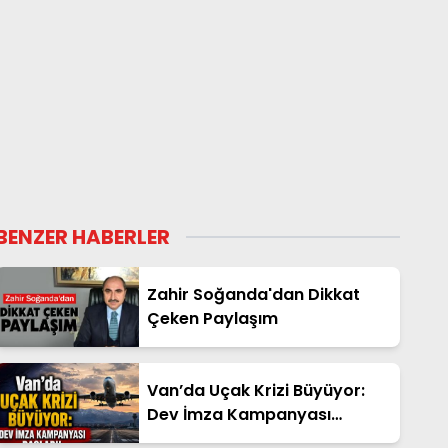
BENZER HABERLER
Zahir Soğanda'dan Dikkat
Çeken Paylaşım
Van’da Uçak Krizi Büyüyor:
Dev İmza Kampanyası
Başladı!