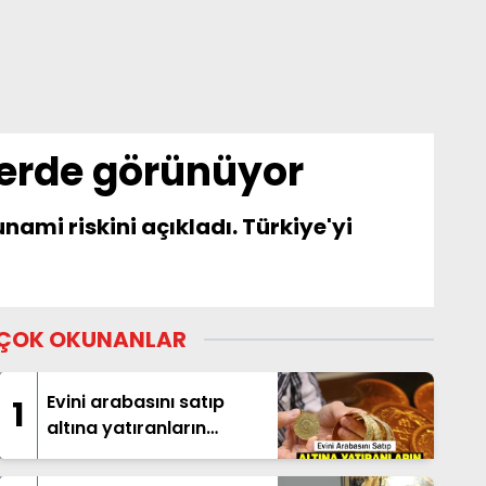
lerde görünüyor
nami riskini açıkladı. Türkiye'yi
ÇOK OKUNANLAR
Evini arabasını satıp
1
altına yatıranların
beklediği haber geldi