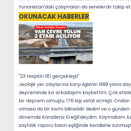
Yunanistan'daki çalışmaları da senelerdir takip ett
OKUNACAK HABERLER
"23 tespitin 18'i gerçekleşti"
Jeolojik yer olaylarına karşı ilgisinin 1999 yılına 
depreminde kız arkadaşımı kaybettim. Çok etkile
bir deprem olmuştu. 176 kişi vefat etmişti. Ondan
olmasa da bir kısmı bilinebilir dedim ve o günden s
dönemde Karadeniz Ereğli'deydim. Kaymakam Aziz İ
sayfalık raporu basın eşliğinde kendisine sunmuş