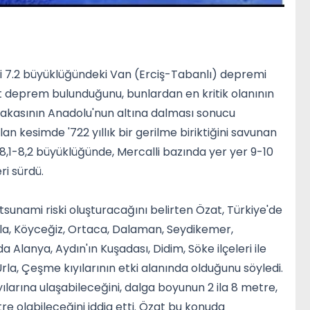
eki 7.2 büyüklüğündeki Van (Erciş-Tabanlı) depremi
rt deprem bulunduğunu, bunlardan en kritik olanının
plakasının Anadolu'nun altına dalması sonucu
n kesimde '722 yıllık bir gerilme biriktiğini savunan
8,1-8,2 büyüklüğünde, Mercalli bazında yer yer 9-10
ri sürdü.
sunami riski oluşturacağını belirten Özat, Türkiye'de
Ula, Köyceğiz, Ortaca, Dalaman, Seydikemer,
a Alanya, Aydın'ın Kuşadası, Didim, Söke ilçeleri ile
Urla, Çeşme kıyılarının etki alanında olduğunu söyledi.
yılarına ulaşabileceğini, dalga boyunun 2 ila 8 metre,
re olabileceğini iddia etti. Özat bu konuda