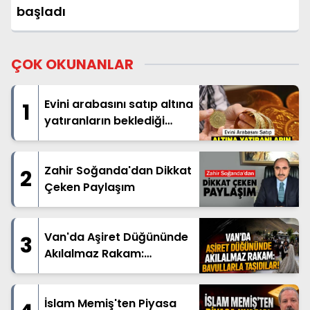
başladı
ÇOK OKUNANLAR
Evini arabasını satıp altına
1
yatıranların beklediği
haber geldi
Zahir Soğanda'dan Dikkat
2
Çeken Paylaşım
Van'da Aşiret Düğününde
3
Akılalmaz Rakam:
Bavullarla Taşıdılar!
İslam Memiş'ten Piyasa