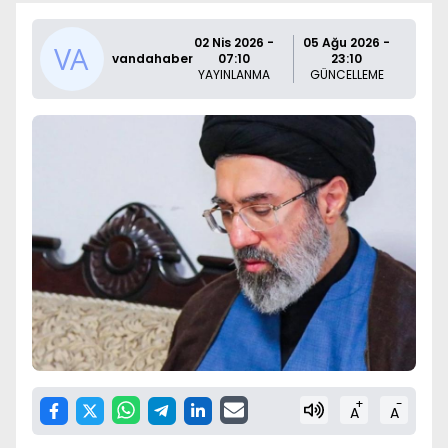
02 Nis 2026 -
05 Ağu 2026 -
vandahaber
07:10
23:10
YAYINLANMA
GÜNCELLEME
+
-
A
A