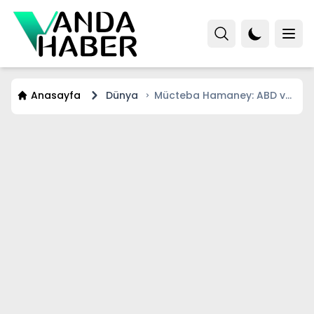
Anasayfa
Dünya
Mücteba Hamaney: ABD ve
İsrail'e karşı direnişe devam
edilecek