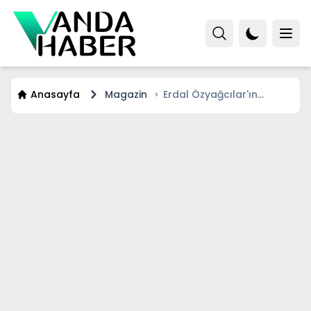
Anasayfa
Magazin
Erdal Özyağcılar'ın
hiyerarşi sitemi galaya
damga vurdu