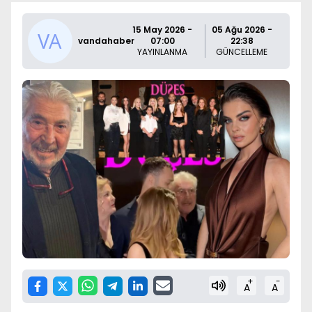
15 May 2026 -
05 Ağu 2026 -
vandahaber
07:00
22:38
YAYINLANMA
GÜNCELLEME
+
-
A
A