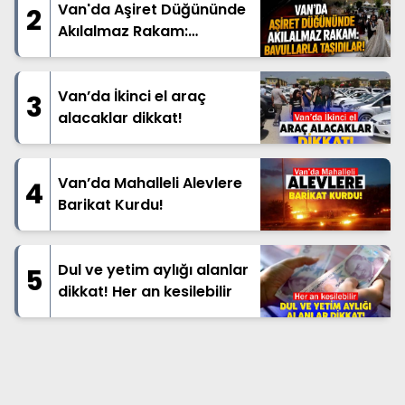
Van'da Aşiret Düğününde
2
Akılalmaz Rakam:
Bavullarla Taşıdılar!
Van’da İkinci el araç
3
alacaklar dikkat!
Van’da Mahalleli Alevlere
4
Barikat Kurdu!
Dul ve yetim aylığı alanlar
5
dikkat! Her an kesilebilir